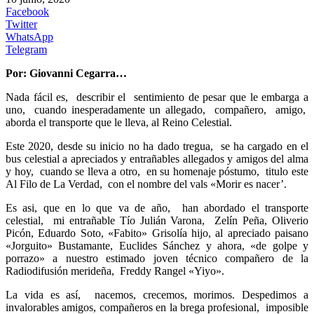
Facebook
Twitter
WhatsApp
Telegram
Por: Giovanni Cegarra…
Nada fácil es, describir el sentimiento de pesar que le embarga a
uno, cuando inesperadamente un allegado, compañero, amigo,
aborda el transporte que le lleva, al Reino Celestial.
Este 2020, desde su inicio no ha dado tregua, se ha cargado en el
bus celestial a apreciados y entrañables allegados y amigos del alma
y hoy, cuando se lleva a otro, en su homenaje póstumo, titulo este
Al Filo de La Verdad, con el nombre del vals «Morir es nacer’.
Es asi, que en lo que va de año, han abordado el transporte
celestial, mi entrañable Tío Julián Varona, Zelín Peña, Oliverio
Picón, Eduardo Soto, «Fabito» Grisolía hijo, al apreciado paisano
«Jorguito» Bustamante, Euclides Sánchez y ahora, «de golpe y
porrazo» a nuestro estimado joven técnico compañero de la
Radiodifusión merideña, Freddy Rangel «Yiyo».
La vida es así, nacemos, crecemos, morimos. Despedimos a
invalorables amigos, compañeros en la brega profesional, imposible