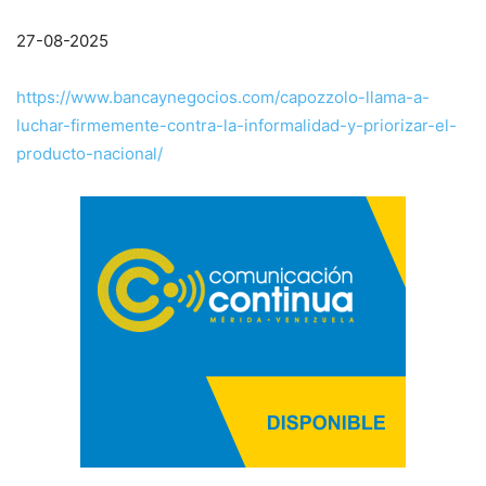
27-08-2025
https://www.bancaynegocios.com/capozzolo-llama-a-
luchar-firmemente-contra-la-informalidad-y-priorizar-el-
producto-nacional/