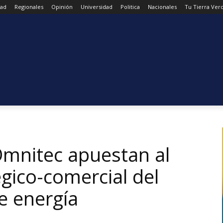
dad
Regionales
Opinión
Universidad
Politica
Nacionales
Tu Tierra Ver
mnitec apuestan al
égico-comercial del
e energía