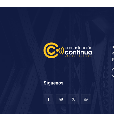
E
a
p
C
Siguenos