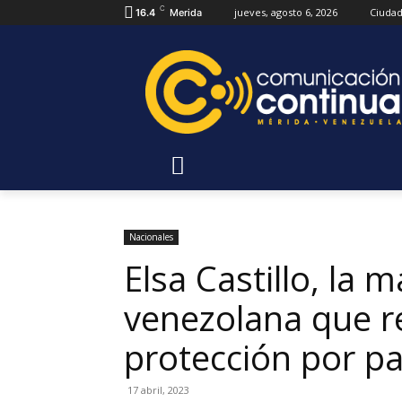
C
jueves, agosto 6, 2026
Ciuda
16.4
Merida
Nacionales
Elsa Castillo, la m
venezolana que r
protección por pa
17 abril, 2023