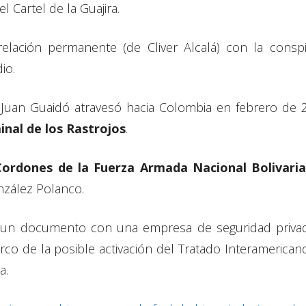
l Cartel de la Guajira.
lación permanente (de Cliver Alcalá) con la conspir
io.
o Juan Guaidó atravesó hacia Colombia en febrero d
inal de los Rastrojos
.
Cordones de la Fuerza Armada Nacional Bolivari
zález Polanco.
 un documento con una empresa de seguridad priva
co de la posible activación del Tratado Interamerican
a.