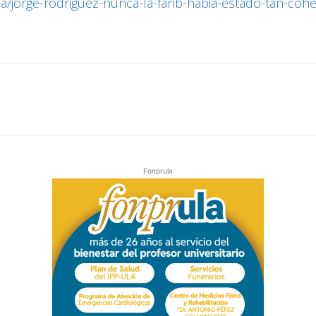
la/jorge-rodriguez-nunca-la-fanb-habia-estado-tan-co
Fonprula