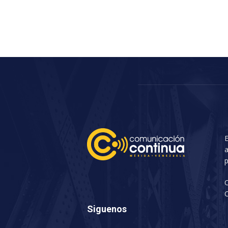
E
a
p
C
Siguenos