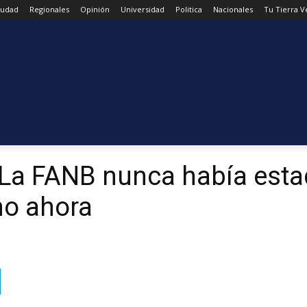
iudad
Regionales
Opinión
Universidad
Politica
Nacionales
Tu Tierra 
 La FANB nunca había esta
o ahora