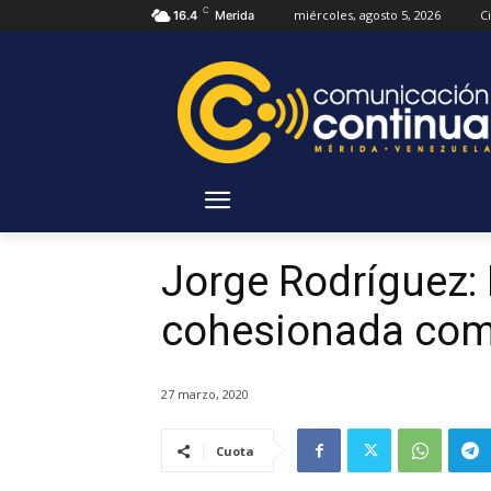
C
miércoles, agosto 5, 2026
C
16.4
Merida
Jorge Rodríguez:
cohesionada com
27 marzo, 2020
Cuota