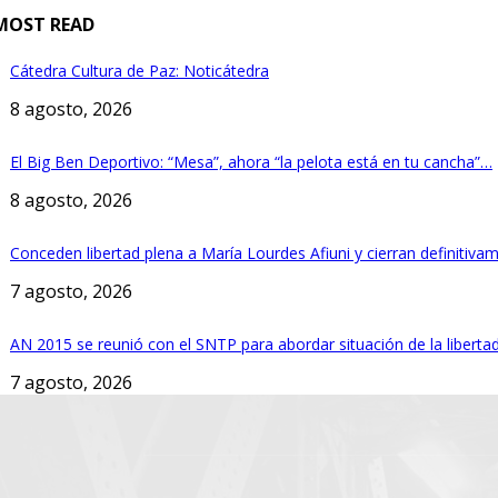
MOST READ
Cátedra Cultura de Paz: Noticátedra
8 agosto, 2026
El Big Ben Deportivo: “Mesa”, ahora “la pelota está en tu cancha”…
8 agosto, 2026
Conceden libertad plena a María Lourdes Afiuni y cierran definitiva
7 agosto, 2026
AN 2015 se reunió con el SNTP para abordar situación de la liberta
7 agosto, 2026