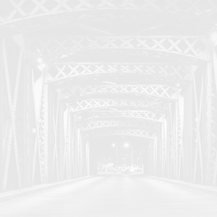
es en
nte importan.