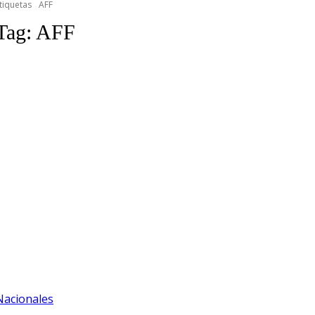
tiquetas
AFF
Tag:
AFF
Nacionales