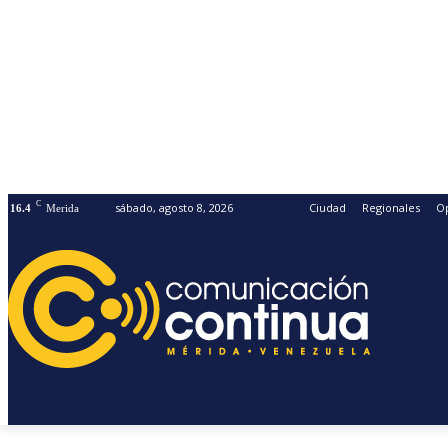
C
sábado, agosto 8, 2026
Ciudad
Regionales
O
16.4
Merida