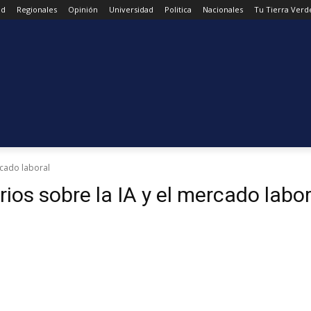
ad
Regionales
Opinión
Universidad
Politica
Nacionales
Tu Tierra Verd
rcado laboral
os sobre la IA y el mercado labor