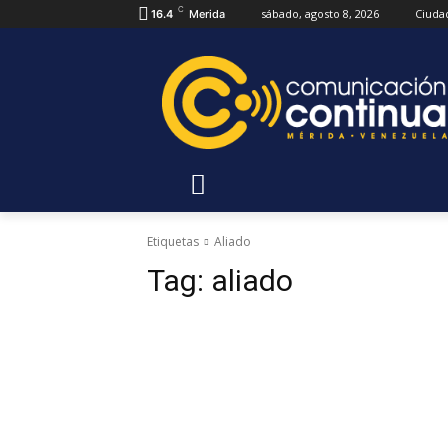
C
sábado, agosto 8, 2026
Ciuda
16.4
Merida
Etiquetas
Aliado
Tag:
aliado