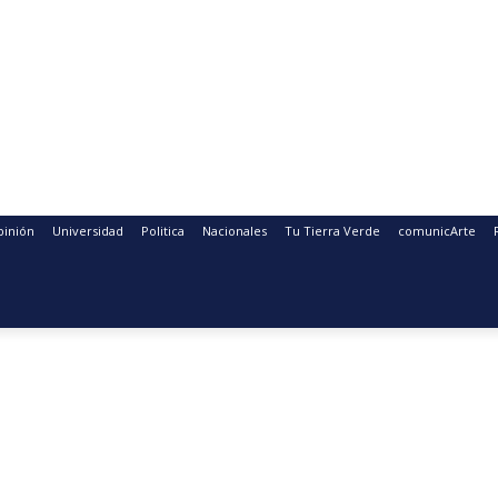
pinión
Universidad
Politica
Nacionales
Tu Tierra Verde
comunicArte