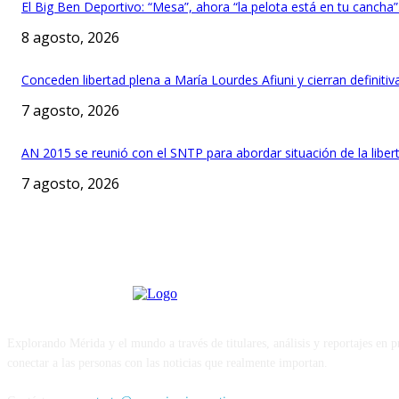
El Big Ben Deportivo: “Mesa”, ahora “la pelota está en tu cancha
8 agosto, 2026
Conceden libertad plena a María Lourdes Afiuni y cierran definit
7 agosto, 2026
AN 2015 se reunió con el SNTP para abordar situación de la liber
7 agosto, 2026
Explorando Mérida y el mundo a través de titulares, análisis y reportajes en 
conectar a las personas con las noticias que realmente importan.