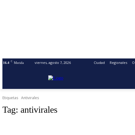
C
viernes, agosto 7, 2026
Ciudad
Regionales
O
16.4
Merida
Etiquetas
Antivirales
Tag:
antivirales