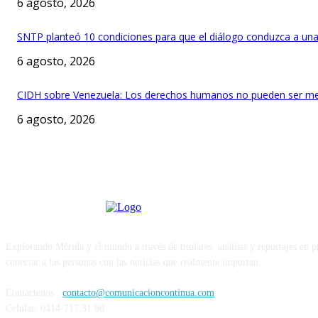
6 agosto, 2026
SNTP planteó 10 condiciones para que el diálogo conduzca a una
6 agosto, 2026
CIDH sobre Venezuela: Los derechos humanos no pueden ser me
6 agosto, 2026
Explorando Mérida y el mundo a través de titulares, análisis y reportajes en 
conectar a las personas con las noticias que realmente importan.
Contáctenos :
contacto@comunicacioncontinua.com
Celular: 0414-717.31.80