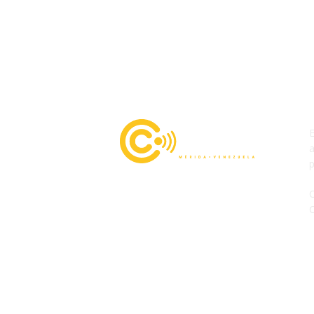
E
a
p
C
Siguenos