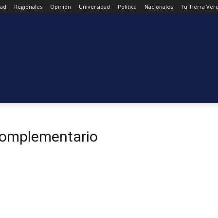
dad
Regionales
Opinión
Universidad
Politica
Nacionales
Tu Tierra Ver
omplementario