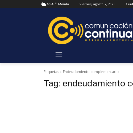
C
viernes, agosto 7, 2026
Ciu
16.4
Merida
Etiquetas
Endeudamiento complementario
Tag:
endeudamiento c