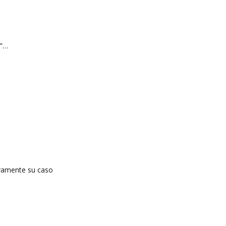
a”…
tivamente su caso