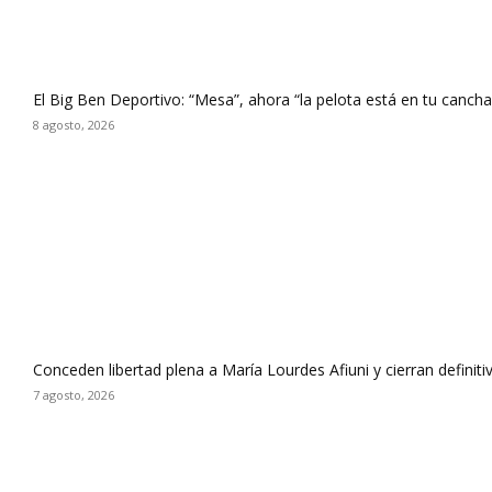
El Big Ben Deportivo: “Mesa”, ahora “la pelota está en tu canch
8 agosto, 2026
Conceden libertad plena a María Lourdes Afiuni y cierran defini
7 agosto, 2026