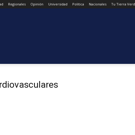
ad
Regionales
Opinión
Universidad
Politica
Nacionales
Tu Tierra Ver
rdiovasculares