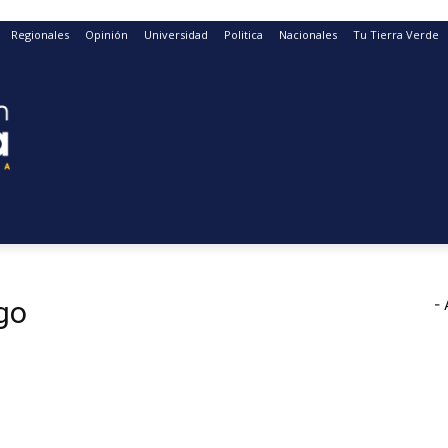
Regionales
Opinión
Universidad
Politica
Nacionales
Tu Tierra Verde
go
- 