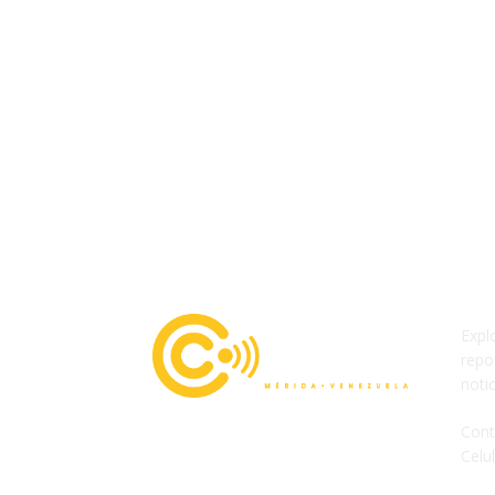
Expl
repo
noti
Cont
Celu