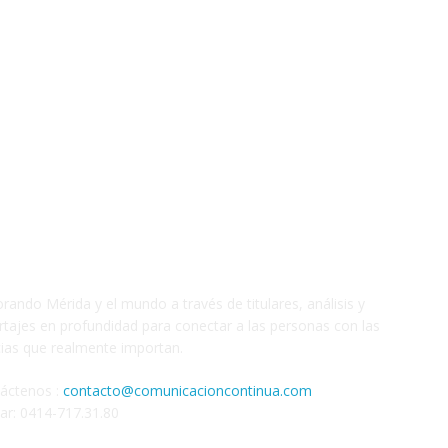
S
orando Mérida y el mundo a través de titulares, análisis y
rtajes en profundidad para conectar a las personas con las
cias que realmente importan.
áctenos :
contacto@comunicacioncontinua.com
lar: 0414-717.31.80