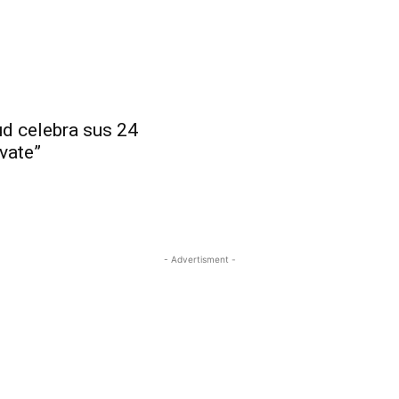
ud celebra sus 24
vate”
- Advertisment -