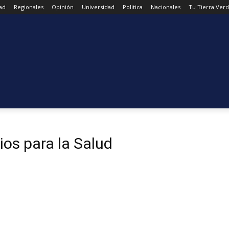
ad
Regionales
Opinión
Universidad
Politica
Nacionales
Tu Tierra Ver
ios para la Salud