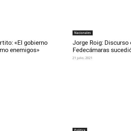
Nacionales
rtito: «El gobierno
Jorge Roig: Discurso
como enemigos»
Fedecámaras sucedió 
21 julio, 2021
Politica