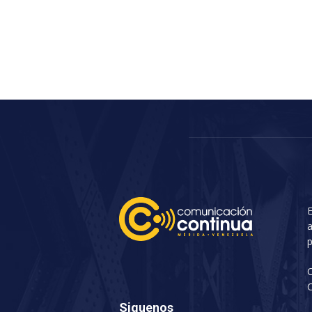
E
a
p
C
Siguenos