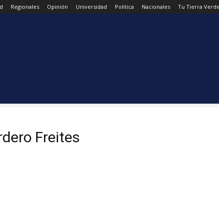
d
Regionales
Opinión
Universidad
Politica
Nacionales
Tu Tierra Verd
dero Freites