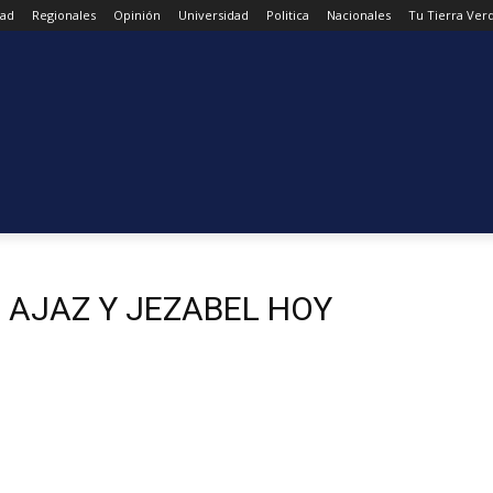
dad
Regionales
Opinión
Universidad
Politica
Nacionales
Tu Tierra Ver
r. AJAZ Y JEZABEL HOY