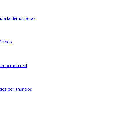
acia la democracia»
éctrico
emocracia real
dos por anuncios