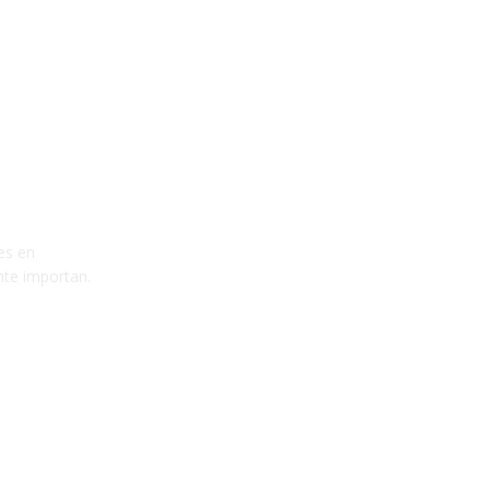
es en
nte importan.