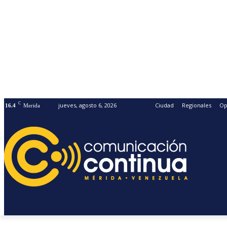
C
jueves, agosto 6, 2026
Ciudad
Regionales
Op
16.4
Merida