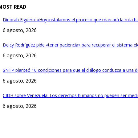
MOST READ
Dinorah Figuera: «Hoy instalamos el proceso que marcará la ruta h
6 agosto, 2026
Delcy Rodríguez pide «tener paciencia» para recuperar el sistema el
6 agosto, 2026
SNTP planteó 10 condiciones para que el diálogo conduzca a una d
6 agosto, 2026
CIDH sobre Venezuela: Los derechos humanos no pueden ser medi
6 agosto, 2026