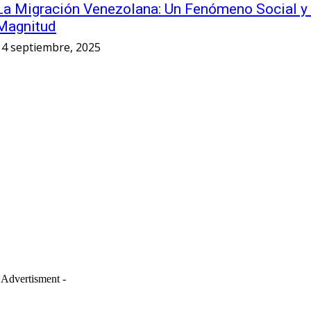
La Migración Venezolana: Un Fenómeno Social y
Magnitud
14 septiembre, 2025
 Advertisment -