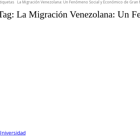
tiquetas
La Migración Venezolana: Un Fenómeno Social y Económico de Gran
Tag:
La Migración Venezolana: Un F
Universidad