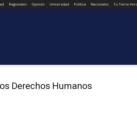
dad
Regionales
Opinión
Universidad
Politica
Nacionales
Tu Tierra Ver
 Los Derechos Humanos