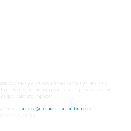
S
orando Mérida y el mundo a través de titulares, análisis y
rtajes en profundidad para conectar a las personas con las
cias que realmente importan.
áctenos :
contacto@comunicacioncontinua.com
lar: 0414-717.31.80