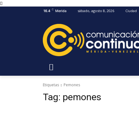
C
sábado, agosto 8, 2026
Ciudad
16.4
Merida
Etiquetas
Pemones
Tag:
pemones