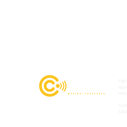
Expl
repo
noti
Cont
Celu