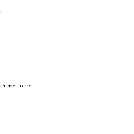
a”…
tivamente su caso