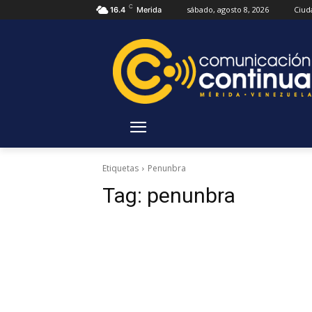
C
sábado, agosto 8, 2026
Ciud
16.4
Merida
Etiquetas
Penunbra
Tag:
penunbra