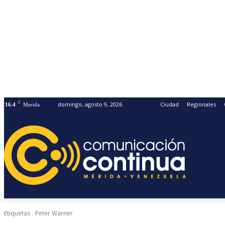
C
domingo, agosto 9, 2026
Ciudad
Regionales
16.4
Merida
Etiquetas
Peter Warner