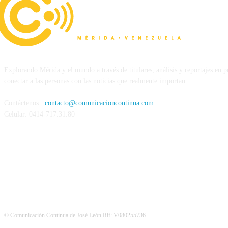
Explorando Mérida y el mundo a través de titulares, análisis y reportajes en 
conectar a las personas con las noticias que realmente importan.
Contáctenos :
contacto@comunicacioncontinua.com
Celular: 0414-717.31.80
Siguenos
© Comunicación Continua de José León Rif: V080255736