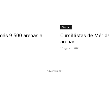
Ciudad
 más 9.500 arepas al
Cursillistas de Mérid
arepas
15 agosto, 2021
- Advertisment -