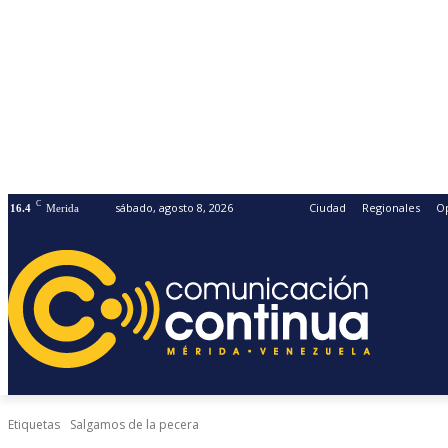
C
sábado, agosto 8, 2026
Ciudad
Regionales
O
16.4
Merida
Etiquetas
Salgamos de la pecera