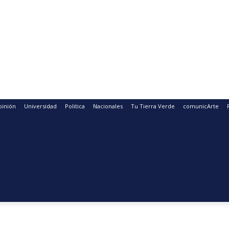
pinión
Universidad
Politica
Nacionales
Tu Tierra Verde
comunicArte