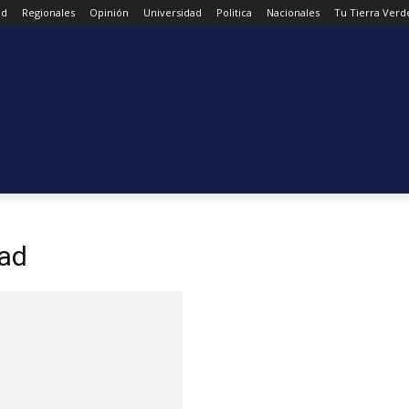
ad
Regionales
Opinión
Universidad
Politica
Nacionales
Tu Tierra Verd
tad