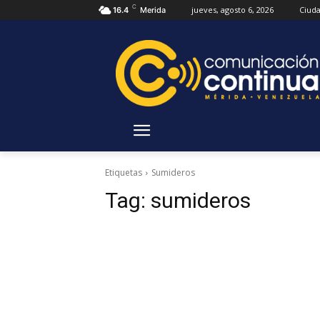
C
jueves, agosto 6, 2026
Ciud
16.4
Merida
Etiquetas
Sumideros
Tag:
sumideros