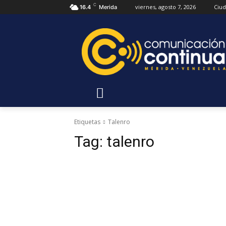
C
viernes, agosto 7, 2026
Ciu
16.4
Merida
Etiquetas
Talenro
Tag:
talenro