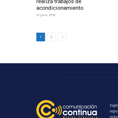
realiza trabajos de
acondicionamiento
23 junio, 2018
1
2
Expl
repo
noti