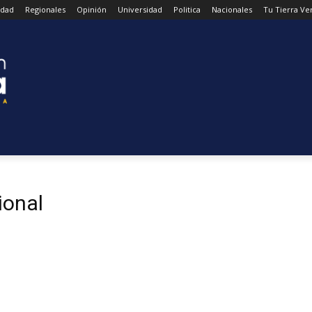
udad
Regionales
Opinión
Universidad
Politica
Nacionales
Tu Tierra Ve
ional