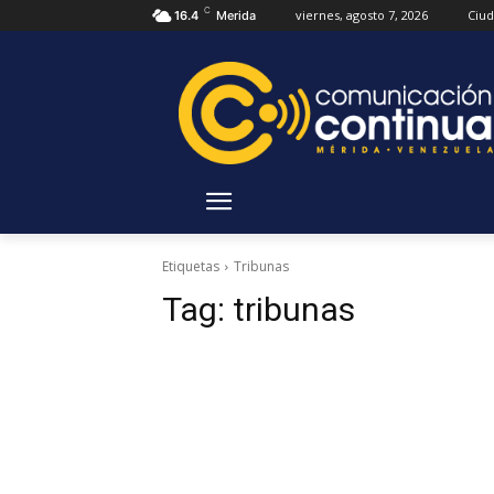
C
viernes, agosto 7, 2026
Ciu
16.4
Merida
Etiquetas
Tribunas
Tag:
tribunas