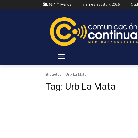
C
viernes, agosto 7, 2026
Ciu
16.4
Merida
Etiquetas
Urb La Mata
Tag:
Urb La Mata