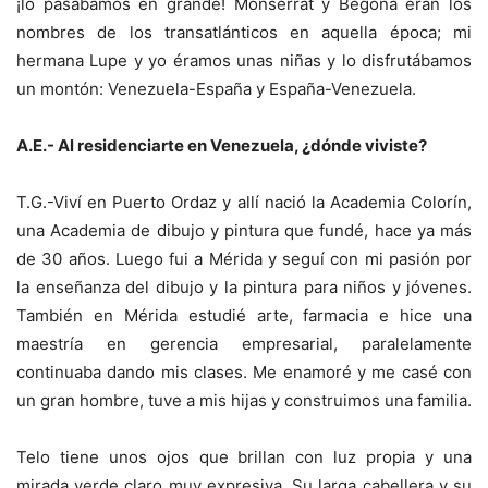
¡lo pasábamos en grande! Monserrat y Begoña eran los
nombres de los transatlánticos en aquella época; mi
hermana Lupe y yo éramos unas niñas y lo disfrutábamos
un montón: Venezuela-España y España-Venezuela.
A.E.- Al residenciarte en Venezuela, ¿dónde viviste?
T.G.-Viví en Puerto Ordaz y allí nació la Academia Colorín,
una Academia de dibujo y pintura que fundé, hace ya más
de 30 años. Luego fui a Mérida y seguí con mi pasión por
la enseñanza del dibujo y la pintura para niños y jóvenes.
También en Mérida estudié arte, farmacia e hice una
maestría en gerencia empresarial, paralelamente
continuaba dando mis clases. Me enamoré y me casé con
un gran hombre, tuve a mis hijas y construimos una familia.
Telo tiene unos ojos que brillan con luz propia y una
mirada verde claro muy expresiva. Su larga cabellera y su