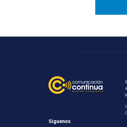
E
a
p
C
Siguenos