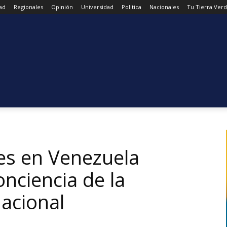
ad
Regionales
Opinión
Universidad
Politica
Nacionales
Tu Tierra Ver
es en Venezuela
nciencia de la
acional