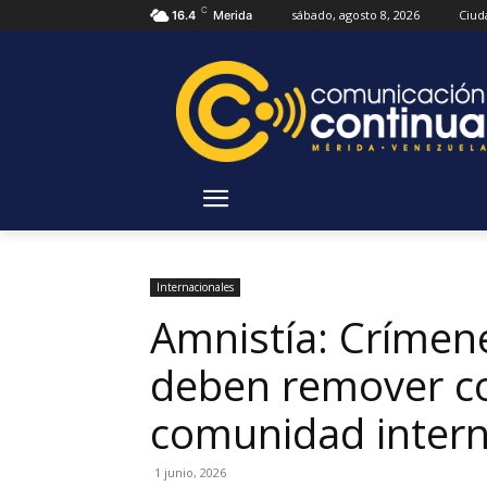
C
sábado, agosto 8, 2026
Ciud
16.4
Merida
Internacionales
Amnistía: Crímen
deben remover co
comunidad intern
1 junio, 2026