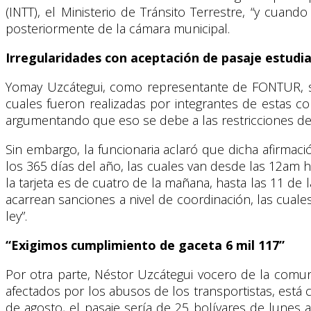
(INTT), el Ministerio de Tránsito Terrestre, “y cuan
posteriormente de la cámara municipal.
Irregularidades con aceptación de pasaje estudia
Yomay Uzcátegui, como representante de FONTUR, se re
cuales fueron realizadas por integrantes de estas 
argumentando que eso se debe a las restricciones de
Sin embargo, la funcionaria aclaró que dicha afirmación
los 365 días del año, las cuales van desde las 12am ha
la tarjeta es de cuatro de la mañana, hasta las 11 de
acarrean sanciones a nivel de coordinación, las cual
ley”.
“Exigimos cumplimiento de gaceta 6 mil 117”
Por otra parte, Néstor Uzcátegui vocero de la comun
afectados por los abusos de los transportistas, está 
de agosto, el pasaje sería de 25 bolívares de lunes 