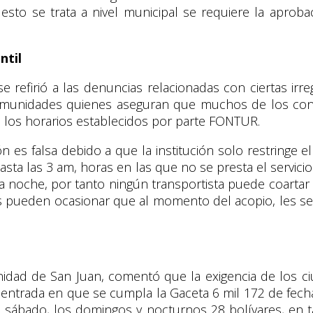
do esto se trata a nivel municipal se requiere la apro
ntil
firió a las denuncias relacionadas con ciertas irreg
comunidades quienes aseguran que muchos de los cond
 los horarios establecidos por parte FONTUR.
 es falsa debido a que la institución solo restringe el 
sta las 3 am, horas en las que no se presta el servicio
 la noche, por tanto ningún transportista puede coart
es pueden ocasionar que al momento del acopio, les s
idad de San Juan, comentó que la exigencia de los ci
centrada en que se cumpla la Gaceta 6 mil 172 de fech
a sábado, los domingos y nocturnos 28 bolívares, en t