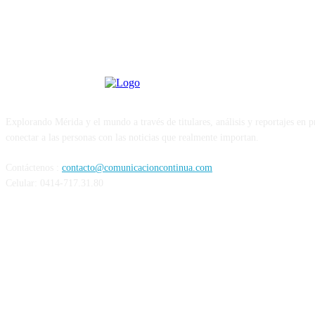
Explorando Mérida y el mundo a través de titulares, análisis y reportajes en 
conectar a las personas con las noticias que realmente importan.
Contáctenos :
contacto@comunicacioncontinua.com
Celular: 0414-717.31.80
Siguenos