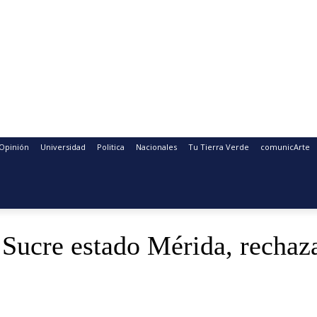
Opinión
Universidad
Politica
Nacionales
Tu Tierra Verde
comunicArte
ucre estado Mérida, rechaza