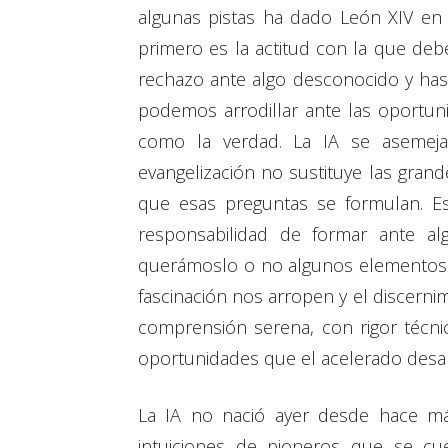
algunas pistas ha dado León XIV en 
primero es la actitud con la que deb
rechazo ante algo desconocido y ha
podemos arrodillar ante las oportuni
como la verdad. La IA se aseme
evangelización no sustituye las gran
que esas preguntas se formulan. Es
responsabilidad de formar ante a
querámoslo o no algunos elementos de
fascinación nos arropen y el discernim
comprensión serena, con rigor técnic
oportunidades que el acelerado desar
La IA no nació ayer desde hace m
intuiciones de pioneros que se cu