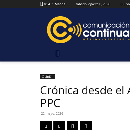
C
sábado, agosto 8, 2026
Ciuda
16.4
Merida
Opinión
Crónica desde el 
PPC
22 mayo, 2026