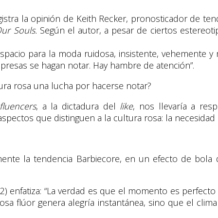
istra la opinión de Keith Recker, pronosticador de t
ur Souls.
Según el autor, a pesar de ciertos estereot
pacio para la moda ruidosa, insistente, vehemente y 
mpresas se hagan notar. Hay hambre de atención”.
tura rosa una lucha por hacerse notar?
nfluencers
, a la dictadura del
like
, nos llevaría a re
 aspectos que distinguen a la cultura rosa: la necesidad
ente la tendencia Barbiecore, en un efecto de bola 
22) enfatiza: “La verdad es que el momento es perfect
a flúor genera alegría instantánea, sino que el clima 