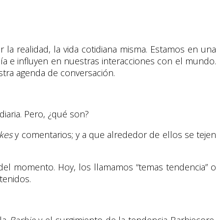
r la realidad, la vida cotidiana misma. Estamos en una
 día e influyen en nuestras interacciones con el mundo.
stra agenda de conversación.
 diaria. Pero, ¿qué son?
ikes
y comentarios; y a que alrededor de ellos se tejen
s del momento. Hoy, los llamamos “temas tendencia” o
tenidos.
ula
Barbie
y el surgimiento de la tendencia Barbiecore,