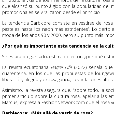
que alcanzó su punto álgido con la popularidad del me
promocionales se viralizaron desde el principio.
La tendencia Barbicore consiste en vestirse de rosa
pasteles hasta los neón más estridentes”. Lo cierto
moda de los años 90 y 2000, pero su punto más impor
¿Por qué es importante esta tendencia en la cul
Se estará preguntado, estimado lector, ¿por qué esta
La revista ecuatoriana
Bagre Life
(2022) señala que 
cuarentena, en los que las propuestas de loungewe
liberación, alegría y extravagancia; llevar tacones alt
Asimismo, la revista asegura que, “sobre todo, la so
primer artículo sobre la cultura rosa, apelar a las 
Marcus, expresa a FashionNetwork.com que el rosa «es
Barbiecore: ¿Más allá de vestir de rosa?