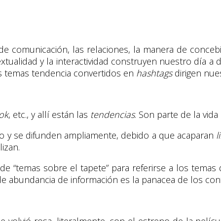
de comunicación, las relaciones, la manera de concebi
extualidad y la interactividad construyen nuestro día a
los temas tendencia convertidos en
hashtags
dirigen nue
ook
, etc., y allí están las
tendencias
. Son parte de la vida
co y se difunden ampliamente, debido a que acaparan
l
izan.
e “temas sobre el tapete” para referirse a los tema
de abundancia de información es la panacea de los con
e volvió rosa, literalmente, con el estreno de la pelíc