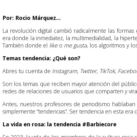
Por: Rocio Márquez…
La revolución digital cambió radicalmente las formas 
era donde la inmediatez, la multimedialidad, la hipert
También donde el
like
o
me gusta
, los algoritmos y 
Temas tendencia: ¿Qué son?
Abres tu cuenta de
Instagram, Twitter, TikTok, Faceb
Son los temas que reciben mayor atención del públi
redes de relaciones de usuarios que comparten y viral
Antes, nuestros profesores de periodismo hablaban d
simplemente “tendencias”. Ser tendencia en esta era 
La vida en rosa: la tendencia #Barbiecore
En 2023, la vida de los miembros de la cultura rosa s