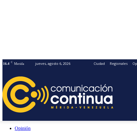
C
jueves, agosto 6, 2026
Ciudad
Regionales
Op
16.4
Merida
Opinión