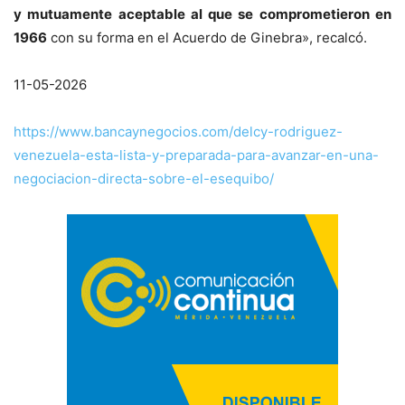
y mutuamente aceptable al que se comprometieron en
1966
con su forma en el Acuerdo de Ginebra», recalcó.
11-05-2026
https://www.bancaynegocios.com/delcy-rodriguez-
venezuela-esta-lista-y-preparada-para-avanzar-en-una-
negociacion-directa-sobre-el-esequibo/