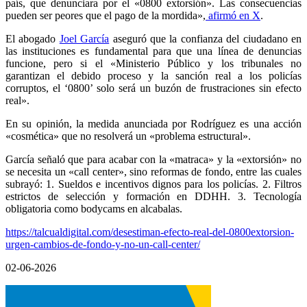
país, que denunciara por el «0800 extorsión». Las consecuencias
pueden ser peores que el pago de la mordida»,
afirmó en X
.
El abogado
Joel García
aseguró que la confianza del ciudadano en
las instituciones es fundamental para que una línea de denuncias
funcione, pero si el «Ministerio Público y los tribunales no
garantizan el debido proceso y la sanción real a los policías
corruptos, el ‘0800’ solo será un buzón de frustraciones sin efecto
real».
En su opinión, la medida anunciada por Rodríguez es una acción
«cosmética» que no resolverá un «problema estructural».
García señaló que para acabar con la «matraca» y la «extorsión» no
se necesita un «call center», sino reformas de fondo, entre las cuales
subrayó: 1. Sueldos e incentivos dignos para los policías. 2. Filtros
estrictos de selección y formación en DDHH. 3. Tecnología
obligatoria como bodycams en alcabalas.
https://talcualdigital.com/desestiman-efecto-real-del-0800extorsion-
urgen-cambios-de-fondo-y-no-un-call-center/
02-06-2026