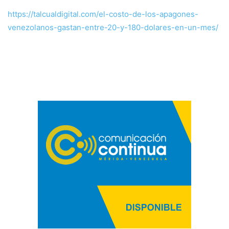
https://talcualdigital.com/el-costo-de-los-apagones-
venezolanos-gastan-entre-20-y-180-dolares-en-un-mes/