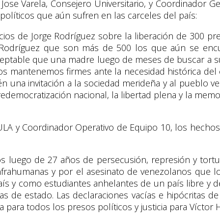
 Jose Varela, Consejero Universitario, y Coordinador
políticos que aún sufren en las carceles del país:
cios de Jorge Rodríguez sobre la liberación de 300 pr
Rodríguez que son más de 500 los que aún se encue
aceptable que una madre luego de meses de buscar a su 
s mantenemos firmes ante la necesidad histórica del
 una invitación a la sociedad merideña y al pueblo ve
redemocratización nacional, la libertad plena y la mem
LA y Coordinador Operativo de Equipo 10, los hechos re
 luego de 27 años de persecusión, represión y tortur
infrahumanas y por el asesinato de venezolanos que l
aís y como estudiantes anhelantes de un país libre y
líticas de estado. Las declaraciones vacías e hipócritas
na para todos los presos políticos y justicia para Vícto