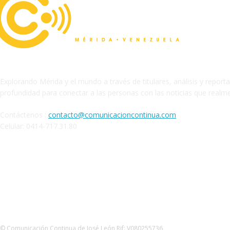
Explorando Mérida y el mundo a través de titulares, análisis y report
profundidad para conectar a las personas con las noticias que realm
Contáctenos :
contacto@comunicacioncontinua.com
Celular: 0414-717.31.80
Siguenos
© Comunicación Continua de José León Rif: V080255736