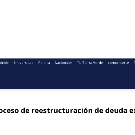
pinión
Universidad
Politica
Nacionales
Tu Tierra Verde
comunicArte
roceso de reestructuración de deuda 