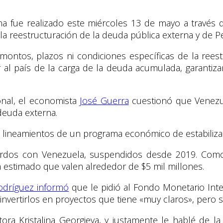
rna fue realizado este miércoles 13 de mayo a travé
la reestructuración de la deuda pública externa y de P
 montos, plazos ni condiciones específicas de la reest
 al país de la carga de la deuda acumulada, garantiza
onal, el economista
José Guerra
cuestionó que Venezu
deuda externa.
 lineamientos de un programa económico de estabiliza
erdos con Venezuela, suspendidos desde 2019. Como
a estimado que valen alrededor de $5 mil millones.
odríguez informó
que le pidió al Fondo Monetario Inte
nvertirlos en proyectos que tiene «muy claros», pero si
ctora Kristalina Georgieva, y justamente le hablé de