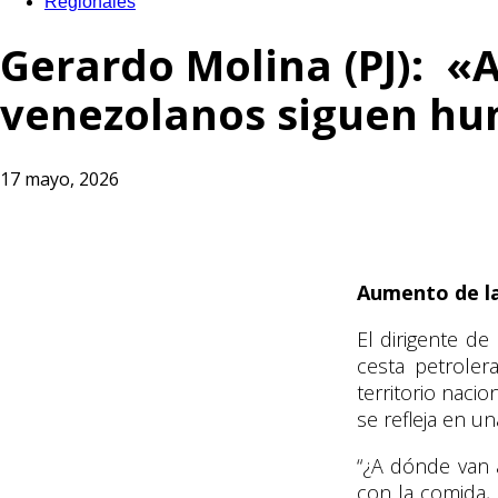
Regionales
Gerardo Molina (PJ): «A 
venezolanos siguen hu
17 mayo, 2026
Aumento de la
​​El dirigente 
cesta petroler
territorio naci
se refleja en u
​“¿A dónde van 
con la comida, 