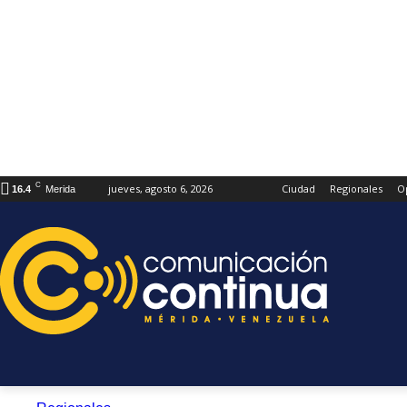
C
jueves, agosto 6, 2026
Ciudad
Regionales
O
16.4
Merida