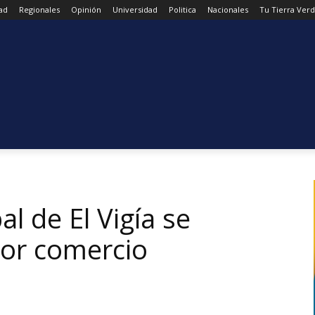
ad
Regionales
Opinión
Universidad
Politica
Nacionales
Tu Tierra Ver
l de El Vigía se
tor comercio