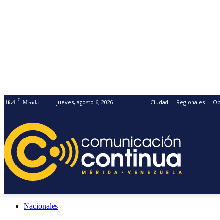
C
jueves, agosto 6, 2026
Ciudad
Regionales
Op
16.4
Merida
Nacionales