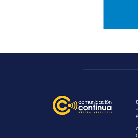
E
a
p
C