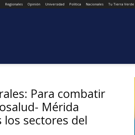
d
Regionales
Opinión
Universidad
Politica
Nacionales
Tu Tierra Verde
rales: Para combatir
osalud- Mérida
 los sectores del