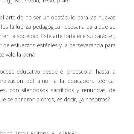
 (J.J. Rousseau, 1950, p. 46).
 el arte de no ser un obstáculo para las nuevas
rles la fuerza pedagógica necesaria para que se
en la sociedad. Este arte fortalece su carácter,
r de esfuerzos estériles y la perseverancia para
e vale la pena.
oceso educativo desde el preescolar hasta la
ndización del amor a la educación, teórica-
es, con silenciosos sacrificios y renuncias, de
e se abrieron a otros, es decir, ¿a nosotros?
hena, Trad.). Editorial EL ATENEO.