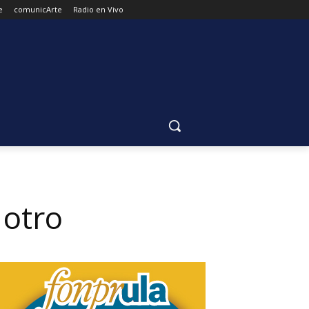
e
comunicArte
Radio en Vivo
 otro