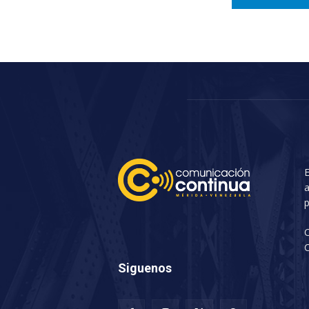
E
a
p
C
Siguenos