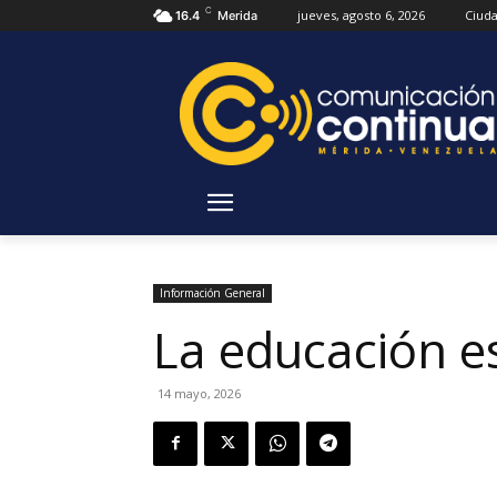
C
jueves, agosto 6, 2026
Ciud
16.4
Merida
Información General
La educación es
14 mayo, 2026