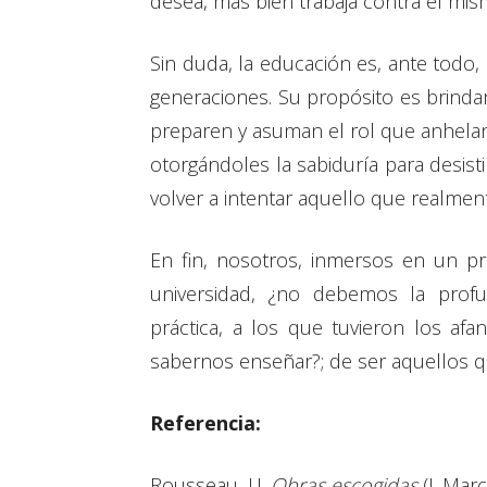
desea, más bien trabaja contra él mismo
Sin duda, la educación es, ante todo,
generaciones. Su propósito es brinda
preparen y asuman el rol que anhelan 
otorgándoles la sabiduría para desisti
volver a intentar aquello que realment
En fin, nosotros, inmersos en un pr
universidad, ¿no debemos la profu
práctica, a los que tuvieron los afan
sabernos enseñar?; de ser aquellos qu
Referencia:
Rousseau, J.J.
Obras escogidas
(J. Marc