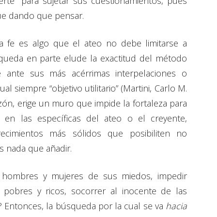
fuerte” para sujetar sus cuestionamientos, pues
gue dando que pensar.
la fe es algo que el ateo no debe limitarse a
queda en parte elude la exactitud del método
ive ante sus más acérrimas interpelaciones o
al siempre “objetivo utilitario” (Martini, Carlo M.
azón, erige un muro que impide la fortaleza para
 en las específicas del ateo o el creyente,
arecimientos más sólidos que posibiliten no
ás nada que añadir.
a hombres y mujeres de sus miedos, impedir
re pobres y ricos, socorrer al inocente de las
 Entonces, la búsqueda por la cual se va
hacia