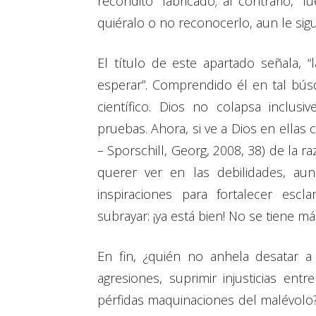
recóndito” fabricado; al contrario, “
quiéralo o no reconocerlo, aun le si
El título de este apartado señala, “
esperar”. Comprendido él en tal bús
científico. Dios no colapsa inclus
pruebas. Ahora, si ve a Dios en ellas cu
– Sporschill, Georg, 2008, 38) de la r
querer ver en las debilidades, aun
inspiraciones para fortalecer escl
subrayar: ¡ya está bien! No se tiene m
En fin, ¿quién no anhela desatar 
agresiones, suprimir injusticias ent
pérfidas maquinaciones del malévolo?