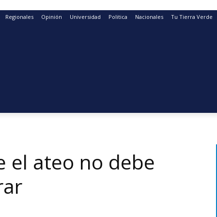
Regionales
Opinión
Universidad
Politica
Nacionales
Tu Tierra Verde
e el ateo no debe
rar