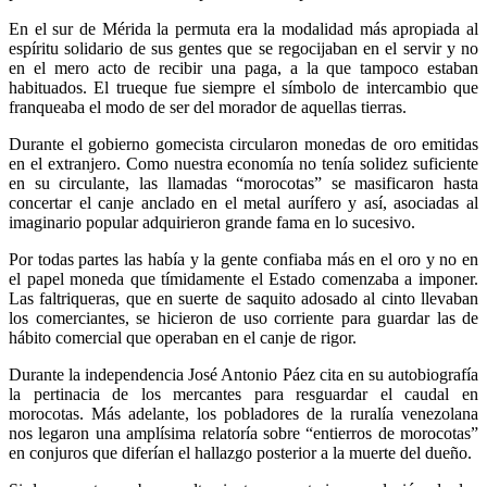
En el sur de Mérida la permuta era la modalidad más apropiada al
espíritu solidario de sus gentes que se regocijaban en el servir y no
en el mero acto de recibir una paga, a la que tampoco estaban
habituados. El trueque fue siempre el símbolo de intercambio que
franqueaba el modo de ser del morador de aquellas tierras.
Durante el gobierno gomecista circularon monedas de oro emitidas
en el extranjero. Como nuestra economía no tenía solidez suficiente
en su circulante, las llamadas “morocotas” se masificaron hasta
concertar el canje anclado en el metal aurífero y así, asociadas al
imaginario popular adquirieron grande fama en lo sucesivo.
Por todas partes las había y la gente confiaba más en el oro y no en
el papel moneda que tímidamente el Estado comenzaba a imponer.
Las faltriqueras, que en suerte de saquito adosado al cinto llevaban
los comerciantes, se hicieron de uso corriente para guardar las de
hábito comercial que operaban en el canje de rigor.
Durante la independencia José Antonio Páez cita en su autobiografía
la pertinacia de los mercantes para resguardar el caudal en
morocotas. Más adelante, los pobladores de la ruralía venezolana
nos legaron una amplísima relatoría sobre “entierros de morocotas”
en conjuros que diferían el hallazgo posterior a la muerte del dueño.