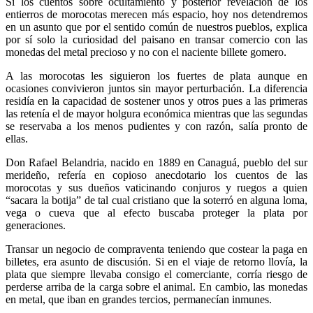
Si los cuentos sobre ocultamiento y posterior revelación de los
entierros de morocotas merecen más espacio, hoy nos detendremos
en un asunto que por el sentido común de nuestros pueblos, explica
por sí solo la curiosidad del paisano en transar comercio con las
monedas del metal precioso y no con el naciente billete gomero.
A las morocotas les siguieron los fuertes de plata aunque en
ocasiones convivieron juntos sin mayor perturbación. La diferencia
residía en la capacidad de sostener unos y otros pues a las primeras
las retenía el de mayor holgura económica mientras que las segundas
se reservaba a los menos pudientes y con razón, salía pronto de
ellas.
Don Rafael Belandria, nacido en 1889 en Canaguá, pueblo del sur
merideño, refería en copioso anecdotario los cuentos de las
morocotas y sus dueños vaticinando conjuros y ruegos a quien
“sacara la botija” de tal cual cristiano que la soterró en alguna loma,
vega o cueva que al efecto buscaba proteger la plata por
generaciones.
Transar un negocio de compraventa teniendo que costear la paga en
billetes, era asunto de discusión. Si en el viaje de retorno llovía, la
plata que siempre llevaba consigo el comerciante, corría riesgo de
perderse arriba de la carga sobre el animal. En cambio, las monedas
en metal, que iban en grandes tercios, permanecían inmunes.