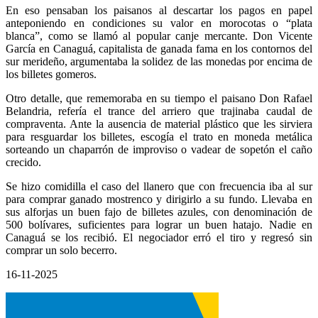
En eso pensaban los paisanos al descartar los pagos en papel
anteponiendo en condiciones su valor en morocotas o “plata
blanca”, como se llamó al popular canje mercante. Don Vicente
García en Canaguá, capitalista de ganada fama en los contornos del
sur merideño, argumentaba la solidez de las monedas por encima de
los billetes gomeros.
Otro detalle, que rememoraba en su tiempo el paisano Don Rafael
Belandria, refería el trance del arriero que trajinaba caudal de
compraventa. Ante la ausencia de material plástico que les sirviera
para resguardar los billetes, escogía el trato en moneda metálica
sorteando un chaparrón de improviso o vadear de sopetón el caño
crecido.
Se hizo comidilla el caso del llanero que con frecuencia iba al sur
para comprar ganado mostrenco y dirigirlo a su fundo. Llevaba en
sus alforjas un buen fajo de billetes azules, con denominación de
500 bolívares, suficientes para lograr un buen hatajo. Nadie en
Canaguá se los recibió. El negociador erró el tiro y regresó sin
comprar un solo becerro.
16-11-2025