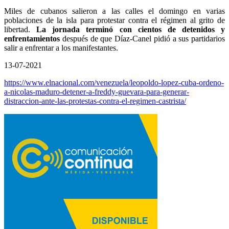
Miles de cubanos salieron a las calles el domingo en varias
poblaciones de la isla para protestar contra el régimen al grito de
libertad.
La jornada terminó con cientos de detenidos y
enfrentamientos
después de que Díaz-Canel pidió a sus partidarios
salir a enfrentar a los manifestantes.
13-07-2021
https://www.elnacional.com/venezuela/leopoldo-lopez-cuba-ordeno-
a-nicolas-maduro-detener-a-freddy-guevara-para-generar-
distraccion-ante-las-protestas-contra-el-regimen-castrista/