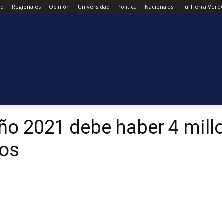
ad
Regionales
Opinión
Universidad
Politica
Nacionales
Tu Tierra Verd
año 2021 debe haber 4 mill
dos