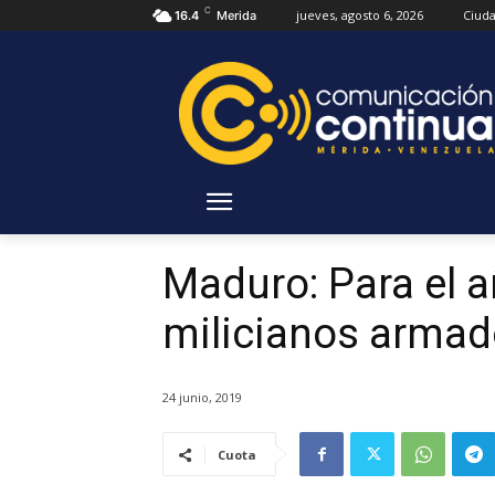
C
jueves, agosto 6, 2026
Ciud
16.4
Merida
Maduro: Para el 
milicianos arma
24 junio, 2019
Cuota