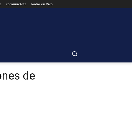
e
comunicArte
Radio en Vivo
ones de