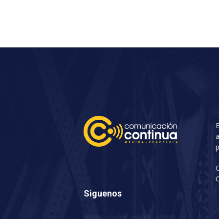
E
a
p
C
Siguenos